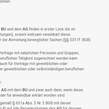
können.
m
BU
und dem
AG
finden in erster Linie die im
tungen), soweit wirksam vereinbart diese
r die Anmietung beweglicher Sachen (§§ 535 ff. BGB)
erträge mit natürlichen Personen und Gruppen,
beruflichen Tätigkeit zugerechnet werden kann
auch für Verträge mit gewerblichen oder
er gewerblichen oder selbstständigen beruflichen
:
s
AG
mit dem
BU
und zwar auch dann, wenn diese
der für anwendbar erklärt worden sind.
gemäß § 651a Abs. 5 Nr. 3 BGB mit dieser
l 4) auf alle Reiseleistungen des
AG
für dessen