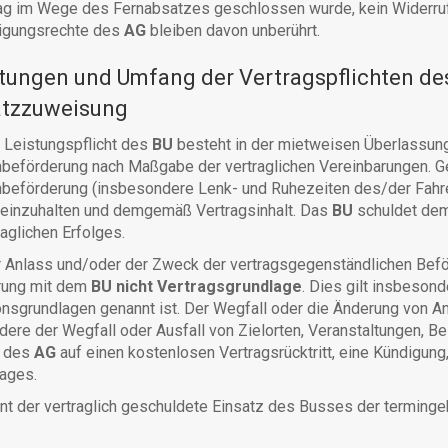
ag im Wege des Fernabsatzes geschlossen wurde, kein Widerrufs
igungsrechte des
AG
bleiben davon unberührt.
stungen und Umfang der Vertragspflichten de
atzzuweisung
Leistungspflicht des
BU
besteht in der mietweisen Überlassung
beförderung nach Maßgabe der vertraglichen Vereinbarungen. Ge
eförderung (insbesondere Lenk- und Ruhezeiten des/der Fahrer(
t einzuhalten und demgemäß Vertragsinhalt. Das
BU
schuldet de
aglichen Erfolges.
Anlass und/oder der Zweck der vertragsgegenständlichen Beför
rung mit dem
BU nicht Vertragsgrundlage
. Dies gilt insbeson
onsgrundlagen genannt ist. Der Wegfall oder die Änderung von A
ere der Wegfall oder Ausfall von Zielorten, Veranstaltungen, 
h des
AG
auf einen kostenlosen Vertragsrücktritt, eine Kündigu
rages.
t der vertraglich geschuldete Einsatz des Busses der terminge