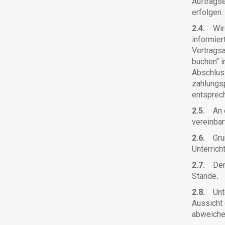
Auftragse
erfolgen.
2.4.
Wird
informier
Vertrags
buchen" i
Abschlus
zahlungs
entsprec
2.5.
An d
vereinbart
2.6.
Grun
Unterrich
2.7.
Der 
Stande
.
2.8.
Unte
Aussicht
abweichen