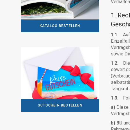
Verhalten
1. Rec
Gesch
KATALOG BESTELLEN
1.1.
Auf 
Einzelfal
Vertragsb
sowie Di
1.2.
Dies
soweit de
(Verbrauc
selbststä
Tätigkeit
1.3.
Folg
GUTSCHEIN BESTELLEN
a)
Diese 
Vertragsb
b)
BU
un
Rahmenver