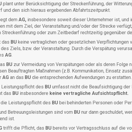
U
plant unter Berücksichtigung der Streckenführung, der Witteru
f und den sich hieraus ergebenden Abfahrtszeitpunkt.
liegt dem
AG,
insbesondere soweit dieser Unternehmer ist, und
en mit dem Ziel, der Veranstaltung und/oder der Strecke verfü
n Streckenführung oder zum Zeitbedarf rechtzeitig gegenüber 
t das
BU
keine vertraglichen oder gesetzlichen Verpflichtungen v
 des Ziels, bzw. der Veranstaltung. Durch die Verspätung verur
des
AG
.
das
BU
zur Vermeidung von Verspätungen oder als deren Folge 
en Beauftragten Maßnahmen (z.B. Kommunikation, Einsatz zusätzl
er
AG
an das
BU
die entsprechenden Aufwendungen zu erstatten.
Leistungspflicht des
BU
umfasst nicht die Beaufsichtigung der
mt das
BU
insbesondere
keine vertragliche Aufsichtspflicht.
die Leistungspflicht des
BU
bei behinderten Personen oder Pers
 und Betreuungsleistungen sind vom
BU
nur dann geschuldet, wen
end ist.
G
trifft die Pflicht, das
BU
bereits vor Vertragsschluss auf die vo