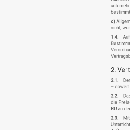
unterneh
bestimmt 
c)
Allge
nicht, w
1.4.
Auf 
Bestimmu
Verordnu
Vertrags
2. Ver
2.1.
De
– soweit
2.2.
Da
die Preis
BU
an d
2.3.
Mit 
Unterric