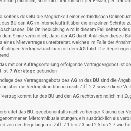
rteilung mündlich, schriftlich, telefonisch, per E-Mail, per Tele
 seitens des
BU
die Möglichkeit einer verbindlichen Onlinebuc
t das
BU
den
AG
im Internetauftritt über die einzelnen Schritte
abschlusses. Die Onlinebuchung wird in diesem Fall seitens de
n dem Sinne verbindlich, dass der
AG
durch Anklicken dieses B
s eines Mietvertrages unterbreitet, welches im Falle der Anna
pflichtigen Vertragsabschluss mit dem
AG
führt. Die Regelungen 
hend.
as mit der Auftragserteilung erfolgende Vertragsangebot ist d
 ist,
7 Werktage
gebunden.
dlage des Vertragsangebots des
AG
an das
BU
sind die Angab
tung über die Vertragskonditionen nach Ziff. 2.2 sowie diese Ve
Vertrag kommt für das
BU
und den
AG
rechtsverbindlich mit Z
rbreitet das
BU,
gegebenenfalls nach vorheriger Klärung der V
 genommenen Mietomnibusleistungen, ein ausdrücklich als verbi
d von den Regelungen in Ziff. 2.1 bis 2.3 und 2.5 bis 2.7 wie fol