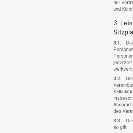
der Vertr
und Künd
3. Lei
Sitzpl
3.1.
Die 
Personen
Personenb
jederzei
werkvertr
3.2.
Der 
Vereinba
Kalkulati
insbesond
Anspruc
des Vert
3.3.
Dien
so gilt: