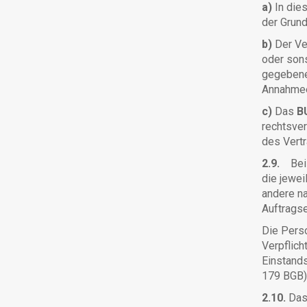
a)
In die
der Grun
b)
Der Ve
oder son
gegebene
Annahmee
c)
Das
B
rechtsver
des Vert
2.9.
Bei 
die jewei
andere na
Auftragse
Die Perso
Verpflic
Einstand
179 BGB) 
2.10.
Da