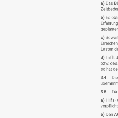
a)
Das
B
Zeitbedar
b)
Es ob
Erfahrung
geplante
c)
Sowei
Erreichen
Lasten 
d)
Trifft 
bzw. dess
so hat d
3.4.
Die 
übernim
3.5.
Für 
a)
Hilfs-
verpflicht
b)
Den
A