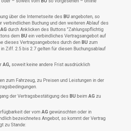
fax oder – soweit vom
BU
so vorgesehen – online
hung über die Internetseite des
BU
angeboten, so
 zur verbindlichen Buchung und den weiteren Ablauf des
s
AG
durch Anklicken des Buttons "Zahlungspflichtig
uttons dem
BU
ein verbindliches Vertragsangebot auf
hme dieses Vertragsangebotes durch den
BU
zum
in Ziff. 2.5 bis 2.7 gelten für diesen Buchungsablauf
er
AG,
soweit keine andere Frist ausdrücklich
en zum Fahrzeug, zu Preisen und Leistungen in der
rtragsbedingungen.
ugang der Vertragsbestätigung des
BU
beim
AG
zu
erfügbarkeit der vom
AG
gewünschten oder in
ndlich bezeichnetes Angebot, so kommt der Vertrag
gt zu Stande: