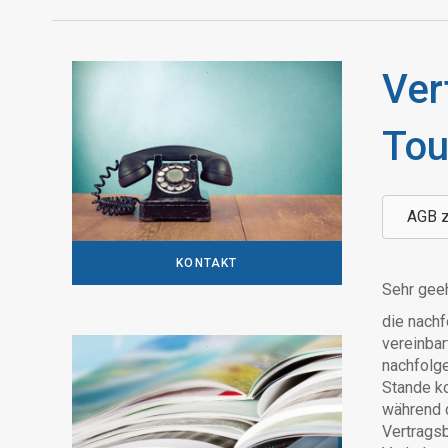
Ver
Tou
AGB 
KONTAKT
Sehr gee
die nach
vereinbar
nachfolge
Stande ko
während d
Vertragsb