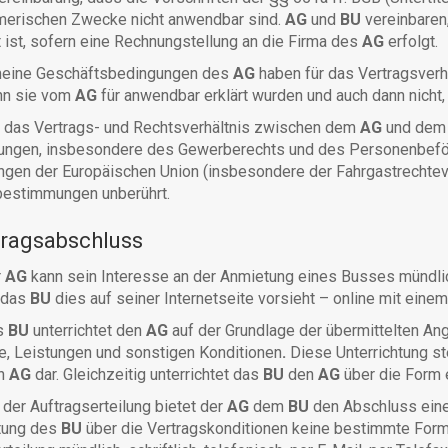
merischen Zwecke nicht anwendbar sind.
AG
und
BU
vereinbaren
ist, sofern eine Rechnungstellung an die Firma des
AG
erfolgt.
meine Geschäftsbedingungen des
AG
haben für das Vertragsverh
enn sie vom
AG
für anwendbar erklärt wurden und auch dann nicht
das Vertrags- und Rechtsverhältnis zwischen dem
AG
und de
ngen, insbesondere des Gewerberechts und des Personenbeför
ngen der Europäischen Union (insbesondere der Fahrgastrechtev
bestimmungen unberührt.
tragsabschluss
r
AG
kann sein Interesse an der Anmietung eines Busses mündlich,
 das
BU
dies auf seiner Internetseite vorsieht – online mit ein
s
BU
unterrichtet den
AG
auf der Grundlage der übermittelten A
e, Leistungen und sonstigen Konditionen
.
Diese Unterrichtung st
en
AG
dar. Gleichzeitig unterrichtet das
BU
den
AG
über die Form 
der Auftragserteilung bietet der
AG
dem
BU
den Abschluss eines
htung des
BU
über die Vertragskonditionen keine bestimmte Form