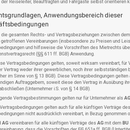
 der Reiseleiter, Beauftragten und Fahrgäste selbst orientieren 
htsgrundlagen, Anwendungsbereich dieser
äftsbedingungen
die gesamten Rechts- und Vertragsbeziehungen zwischen de
l getroffenen Vereinbarungen (insbesondere zu Preisen und Leis
edingungen und hilfsweise die Vorschriften des Mietrechts übe
enstvertragsrecht (§§ 611 ff. BGB) Anwendung.
e Vertragsbedingungen gelten, soweit wirksam vereinbart, für V
r Vertrag weder ihrer gewerblichen, noch ihrer selbstständigen 
her im Sinne von § 13 BGB). Diese Vertragsbedingungen gelten 
ndigen Auftraggebern, soweit diese den Vertrag in Ausübung ihr
 abschließen (Unternehmer i.S. von § 14 BGB).
ende Vertragsbestimmungen gelten nur für Unternehmer als
AG
Vertragsbedingungen gelten auch für alle künftigen Verträge de
edingungen nicht ausdrücklich vereinbart, in Bezug genommen o
d
AG
vereinbaren für alle künftigen Verträge des
AG
mit dem
BU
einbarung, dass die Vorschriften der §§ 651a ff. BGB (Untertite