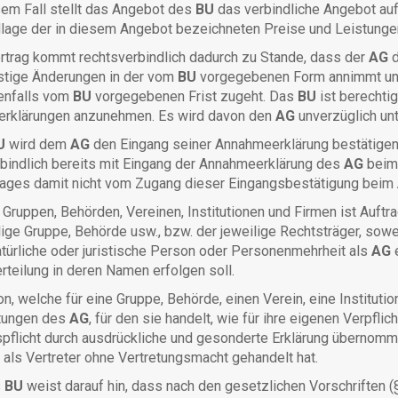
sem Fall stellt das Angebot des
BU
das verbindliche Angebot au
dlage der in diesem Angebot bezeichneten Preise und Leistunge
rtrag kommt rechtsverbindlich dadurch zu Stande, dass der
AG
d
stige Änderungen in der vom
BU
vorgegebenen Form annimmt u
nfalls vom
BU
vorgegebenen Frist zugeht. Das
BU
ist berechtig
rklärungen anzunehmen. Es wird davon den
AG
unverzüglich unt
U
wird dem
AG
den Eingang seiner Annahmeerklärung bestätigen. 
bindlich bereits mit Eingang der Annahmeerklärung des
AG
bei
rages damit nicht vom Zugang dieser Eingangsbestätigung beim
Gruppen, Behörden, Vereinen, Institutionen und Firmen ist Auft
lige Gruppe, Behörde usw., bzw. der jeweilige Rechtsträger, sowei
türliche oder juristische Person oder Personenmehrheit als
AG
rteilung in deren Namen erfolgen soll.
n, welche für eine Gruppe, Behörde, einen Verein, eine Institution 
htungen des
AG
, für den sie handelt, wie für ihre eigenen Verpf
spflicht durch ausdrückliche und gesonderte Erklärung übernom
als Vertreter ohne Vertretungsmacht gehandelt hat.
s
BU
weist darauf hin, dass nach den gesetzlichen Vorschriften