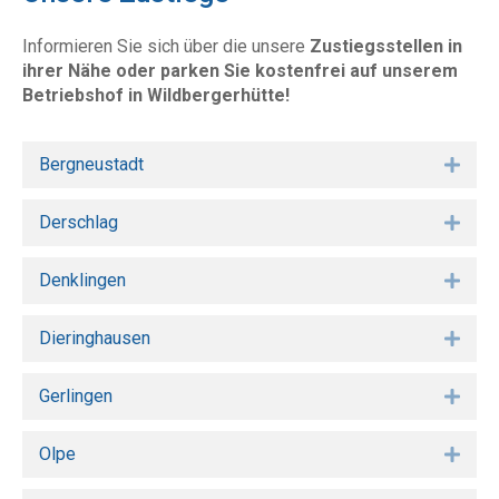
Informieren Sie sich über die unsere
Zustiegsstellen in
ihrer Nähe oder parken Sie kostenfrei auf unserem
Betriebshof in Wildbergerhütte!
Bergneustadt
Expa
Derschlag
Expa
Denklingen
Expa
Dieringhausen
Expa
Gerlingen
Expa
Olpe
Expa