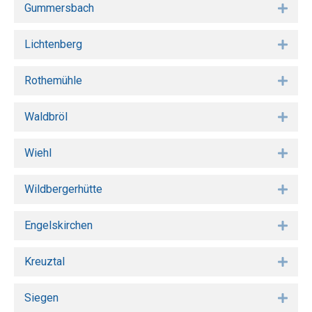
Gummersbach
Expa
Lichtenberg
Expa
Rothemühle
Expa
Waldbröl
Expa
Wiehl
Expa
Wildbergerhütte
Expa
Engelskirchen
Expa
Kreuztal
Expa
Siegen
Expa