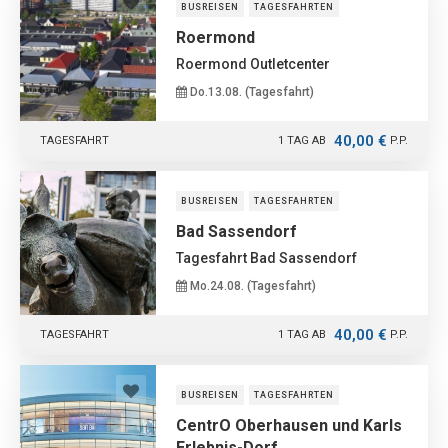
BUSREISEN
TAGESFAHRTEN
Roermond
Roermond Outletcenter
Do.13.08. (Tagesfahrt)
40,00 €
TAGESFAHRT
1 TAG AB
P.P.
BUSREISEN
TAGESFAHRTEN
Bad Sassendorf
Tagesfahrt Bad Sassendorf
Mo.24.08. (Tagesfahrt)
40,00 €
TAGESFAHRT
1 TAG AB
P.P.
BUSREISEN
TAGESFAHRTEN
CentrO Oberhausen und Karls
Erlebnis-Dorf