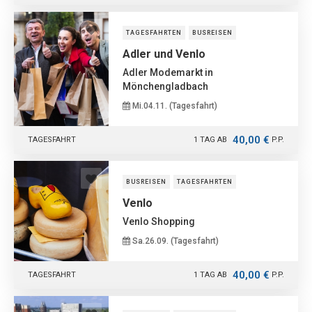
TAGESFAHRTEN
BUSREISEN
Adler und Venlo
Adler Modemarkt in
Mönchengladbach
Mi.04.11. (Tagesfahrt)
40,00 €
TAGESFAHRT
1 TAG AB
P.P.
BUSREISEN
TAGESFAHRTEN
Venlo
Venlo Shopping
Sa.26.09. (Tagesfahrt)
40,00 €
TAGESFAHRT
1 TAG AB
P.P.