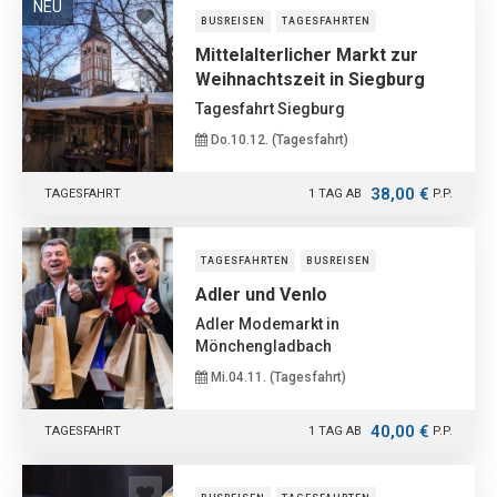
NEU
BUSREISEN
TAGESFAHRTEN
Mittelalterlicher Markt zur
Weihnachtszeit in Siegburg
Tagesfahrt Siegburg
Do.10.12. (Tagesfahrt)
38,00 €
TAGESFAHRT
1 TAG AB
P.P.
TAGESFAHRTEN
BUSREISEN
Adler und Venlo
Adler Modemarkt in
Mönchengladbach
Mi.04.11. (Tagesfahrt)
40,00 €
TAGESFAHRT
1 TAG AB
P.P.