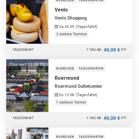
BUSREISEN
TAGESFAHRTEN
Venlo
Venlo Shopping
Sa.26.09. (Tagesfahrt)
2 weitere Termine
40,00 €
TAGESFAHRT
1 TAG AB
P.P.
Storniert 13.08.2026
BUSREISEN
TAGESFAHRTEN
Roermond
Roermond Outletcenter
Do.13.08. (Tagesfahrt)
1 weiterer Termin
40,00 €
TAGESFAHRT
1 TAG AB
P.P.
BUSREISEN
TAGESFAHRTEN