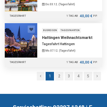
Do.03.12. (Tagesfahrt)
40,00 €
TAGESFAHRT
1 TAG AB
P.P.
BUSREISEN
TAGESFAHRTEN
Hattingen Weihnachtsmarkt
Tagesfahrt Hattingen
Mo.07.12. (Tagesfahrt)
40,00 €
TAGESFAHRT
1 TAG AB
P.P.
1
2
3
4
5